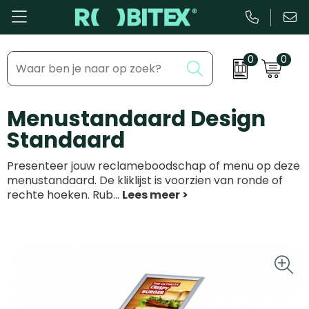
0
0
Bestsellers
Inhaakmomenten
Menustandaard Design
Beurs & Event
Feestdagen
Standaard
Kantoor & Schrijfwaren
Zakelijke evenementen
Presenteer jouw reclameboodschap of menu op deze
Eten & Drinkware
Dag van de ...
menustandaard. De kliklijst is voorzien van ronde of
rechte hoeken. Rub
...
Health & Wellness
Tassen & Reizen
Groei & bloei
Kleding & accessoires