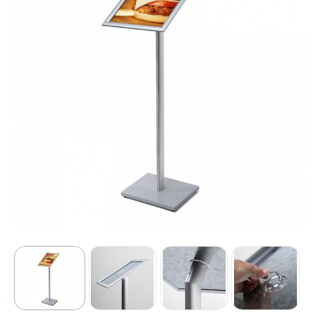
Sport
Outdoor & Vrije tijd
Technologie & gadgets
Home & Living