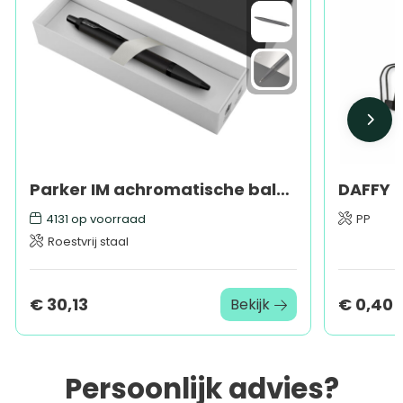
Parker IM achromatische balpen (blauwe inkt)
DAFFY -
4131
op voorraad
PP
Roestvrij staal
€ 30,13
€ 0,40
Bekijk
Persoonlijk advies?