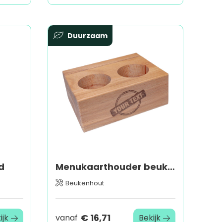
Duurzaam
d
Menukaarthouder beuken met uitsparingen A6
Beukenhout
€ 16,71
ijk
vanaf
Bekijk