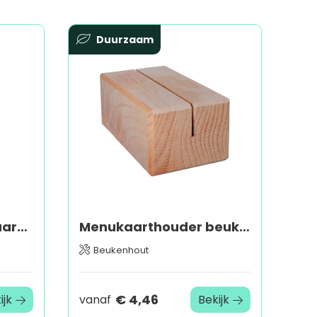
Duurzaam
Scritto® Menustandaard T
Menukaarthouder beuken
Beukenhout
€ 4,46
ijk
vanaf
Bekijk