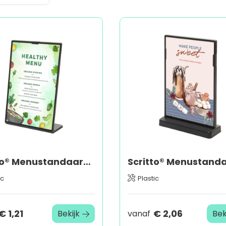
Scritto® Menustandaard L
ic
Plastic
€ 1,21
€ 2,06
Bekijk
vanaf
Bek