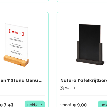
Wooden T Stand Menu Holder
Natura Tafelkrijtbor
d
Wood
€ 7,43
€ 9,00
Bekijk
vanaf
Bek