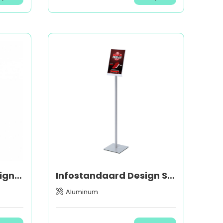
Menustandaard Design Standaard
Infostandaard Design Slim Angled
Aluminum