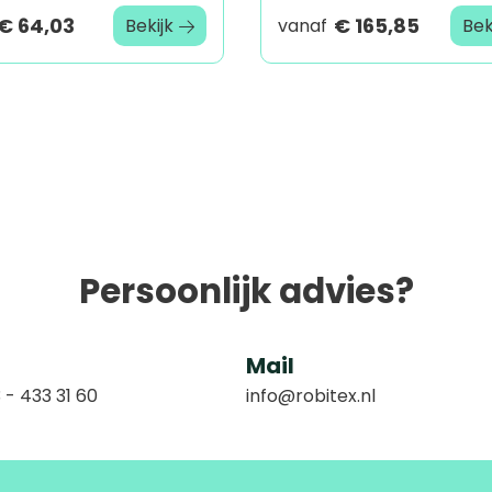
€ 64,03
€ 165,85
Bekijk
vanaf
Bek
Persoonlijk advies?
Mail
 - 433 31 60
info@robitex.nl