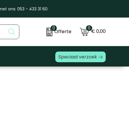
et ons: 053 - 433 31 60
0
0
€ 0,00
Offerte
Speciaal verzoek