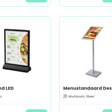
nd LED
ic
Aluminum, Steel