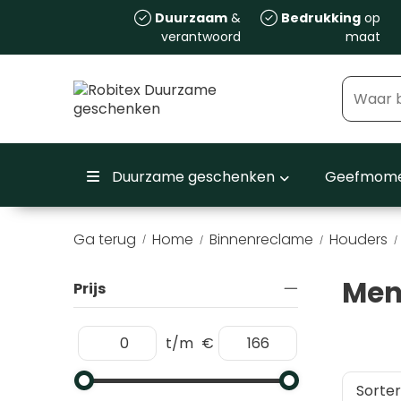
Duurzaam
&
Bedrukking
op
verantwoord
maat
Duurzame geschenken
Geefmome
Ga terug
Home
Binnenreclame
Houders
/
Men
Prijs
t/m
€