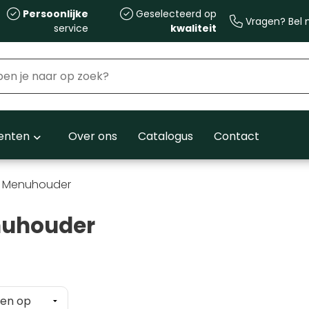
Persoonlijke
Geselecteerd op
Vragen? Bel m
service
kwaliteit
nten
Over ons
Catalogus
Contact
Menuhouder
uhouder