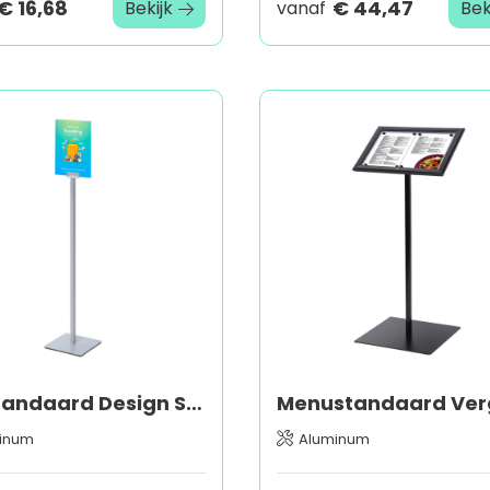
€ 16,68
€ 44,47
Bekijk
vanaf
Bek
Infostandaard Design Slim Display
inum
Aluminum