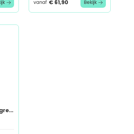
€ 61,90
ijk
vanaf
Bekijk
Menustandaard Vergrendelbaar Zwart Zonder Verlichting 2x A4