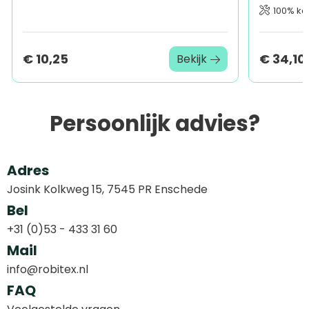
100% ka
€ 10,25
€ 34,10
Bekijk
Persoonlijk advies?
Adres
Josink Kolkweg 15, 7545 PR Enschede
Bel
+31 (0)53 - 433 31 60
Mail
info@robitex.nl
FAQ