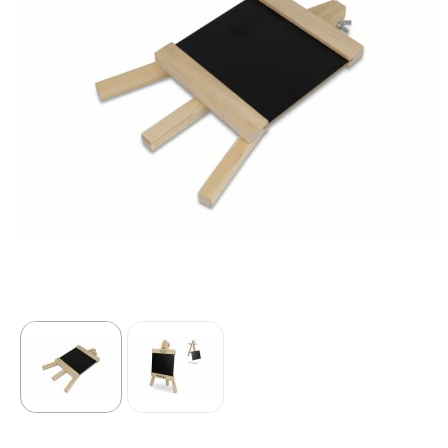
Sport
Outdoor & Vrije tijd
Technologie & gadgets
Home & Living