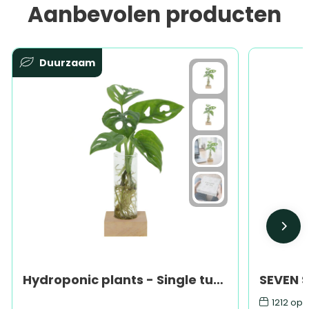
Aanbevolen producten
Duurzaam
Hydroponic plants - Single tube & wood
SEVEN S
1212
op 