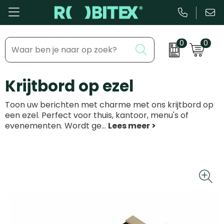
0
0
Bestsellers
Inhaakmomenten
Krijtbord op ezel
Beurs & Event
Feestdagen
Toon uw berichten met charme met ons krijtbord op
Kantoor & Schrijfwaren
Zakelijke evenementen
een ezel. Perfect voor thuis, kantoor, menu's of
evenementen. Wordt ge
...
Eten & Drinkware
Dag van de ...
Health & Wellness
Tassen & Reizen
Groei & bloei
Kleding & accessoires